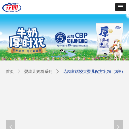
首页
ꄲ
婴幼儿奶粉系列
ꄲ
花园童话较大婴儿配方乳粉（2段）
넳
넲