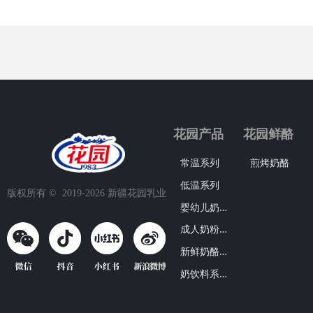
花园产品
花园鲜酪
常温系列
煎烤奶酪
低温系列
版权所有 ©  2019-2026
新疆花园乳业
婴
幼儿奶粉系列
成
人奶粉系列
新
鲜奶酪系列
奶
饮料系列