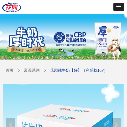
首页
ꄲ
常温系列
ꄲ
花园纯牛奶【好】（利乐枕16P）
넳
넲