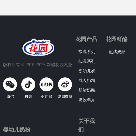
花园产品
花园鲜酪
常温系列
煎烤奶酪
低温系列
版权所有 ©  2019-2026
新疆花园乳业
婴
幼儿奶粉系列
成
人奶粉系列
新
鲜奶酪系列
奶
饮料系列
关于我
婴幼儿奶粉
们