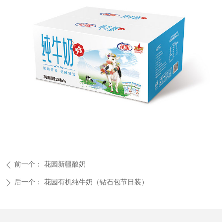
前一个：
花园新疆酸奶
ꄴ
后一个：
花园有机纯牛奶（钻石包节日装）
ꄲ