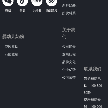
新
鲜奶酪系列
奶
饮料系列
关于我
婴幼儿奶粉
们
花园童话
公司简介
花园童臻
发展历程
品牌文化
联系我们
企业优势
公司荣誉
液奶招商电
话：400-800-
8059
奶粉招商专
线：400-000-