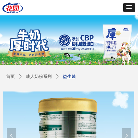
首页
ꄲ
成人奶粉系列
ꄲ
益生菌
넳
넲