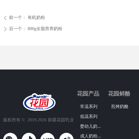
前一个：
有机奶粉
ꄴ
后一个：
800g全脂营养奶粉
ꄲ
花园产品
花园鲜酪
常温系列
煎烤奶酪
低温系列
版权所有 ©  2019-2026
新疆花园乳业
婴
幼儿奶粉系列
成
人奶粉系列