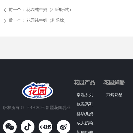
前一个：
花园纯牛奶（3.6利乐枕）
ꄴ
后一个：
花园纯牛奶（利乐枕）
ꄲ
花园产品
花园鲜酪
常温系列
煎烤奶酪
低温系列
版权所有 ©  2019-2026
新疆花园乳业
婴
幼儿奶粉系列
成
人奶粉系列
新
鲜奶酪系列