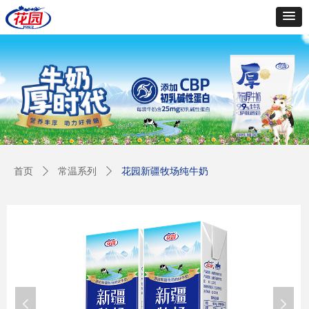
首页
ꄲ
常温系列
ꄲ
花园新疆牧场纯牛奶
넳
넲